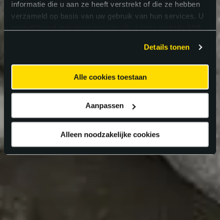
informatie die u aan ze heeft verstrekt of die ze hebben
verzameld op basis van uw gebruik van hun services. U
gaat akkoord met onze cookies als u onze website blijft
gebruiken.
Details tonen
Alle cookies toestaan
Aanpassen
Alleen noodzakelijke cookies