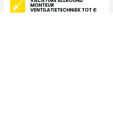
VACATURE ALLROUND
MONTEUR
VENTILATIETECHNIEK TOT €
4000,-
•
•
Schiedam
Installatietechniek
•
•
€ 2.600 - € 3.800
40 uur
MBO
Passie voor ventilatietechniek én klaar
Zoek in 123 vacatures
voor de volgende stap? Word onze
nieuwe Allround monteur
Zoek op trefwoord
Ventilatietechniek! In deze rol krijg je alle
vrijheid en zelfstandigheid om...
Zoek op locatie
VACATURE LOODGIETER
ONDERHOUD VASTE LOCATIE
TOT €4.200,-
Straal
•
•
Schiedam
Installatietechniek
•
•
€ 3.000 - € 4.200
40 uur
LBO
Straal