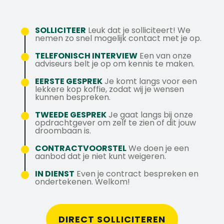
Brabantse nuchterheid nooit kwijtgeraakt:
van meetrapporten.
Een volledig uitgeruste werkbus met
Een geldig rijbewijs B en een VCA-
gewoon doen, afspraken nakomen en
Zorgvuldig vastleggen van uitgevoerde
professioneel gereedschap en materialen.
certificaat, of de bereidheid om dit te
samen de schouders eronder. Je werkt met
werkzaamheden in werkbonnen en als
SOLLICITEER
Leuk dat je solliciteert! We
Volop mogelijkheden om jezelf als
behalen.
nemen zo snel mogelijk contact met je op.
vakmensen die trots zijn op hun werk, elkaar
servicetechnicus meedraaien in de
monteur verder te ontwikkelen met
Als servicetechnicus ben je zelfstandig,
helpen als dat nodig is en tussendoor ook
storingsdienst.
TELEFONISCH INTERVIEW
Een van onze
opleidingen, cursussen en
oplossingsgericht en klantgericht, met een
adviseurs belt je op om kennis te maken.
wel in zijn voor een goede grap. Geen
doorgroeikansen.
goede beheersing van de Nederlandse
gedoe, geen lange verhalen, gewoon goed
EERSTE GESPREK
Je komt langs voor een
Een kwartaalbonus, gezellige
taal.
werk leveren en met plezier weer naar huis.
lekkere kop koffie, zodat wij je wensen
personeelsactiviteiten, een
kunnen bespreken.
bedrijfsfitnessregeling en vers fruit.
TWEEDE GESPREK
Je gaat langs bij onze
opdrachtgever om zelf te zien of dit jouw
Toe aan een nieuwe uitdaging binnen de
droombaan is.
utiliteit? Stuur je CV naar
CONTRACTVOORSTEL
We doen je een
kim@axstechniek.nl of bel Kim via 076 -
aanbod dat je niet kunt weigeren.
206 10 00. Liever een WhatsApp sturen?
IN DIENST
Even je contract bespreken en
Dat kan naar 06 39 54 71 90.
ondertekenen. Welkom!
DIRECT SOLLICITEREN