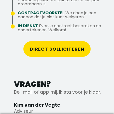
die past bij het werk van een
droombaan is.
Direct aan de slag bij een innovatief en
servicemonteur.
groeiend bedrijf, waar techniek, uitdaging
CONTRACTVOORSTEL
We doen je een
aanbod dat je niet kunt weigeren.
en klantcontact samenkomen.
IN DIENST
Even je contract bespreken en
Projecten waar water en techniek
ondertekenen. Welkom!
samenkomen. Meer weten of solliciteren?
Bel naar Kim via 076 206 10 00, stuur jouw
CV naar kim@axstechniek.nl of stuur een
DIRECT SOLLICITEREN
WhatsApp naar 06 39 54 71 90.
VRAGEN?
Bel, mail of app mij. Ik sta voor je klaar.
Kim van der Vegte
Adviseur