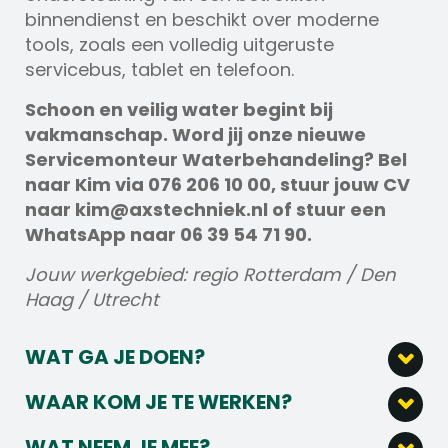
binnendienst en beschikt over moderne
tools, zoals een volledig uitgeruste
servicebus, tablet en telefoon.
Schoon en veilig water begint bij
vakmanschap. Word jij onze nieuwe
Servicemonteur Waterbehandeling? Bel
naar Kim via 076 206 10 00, stuur jouw CV
naar kim@axstechniek.nl of stuur een
WhatsApp naar 06 39 54 71 90.
Jouw werkgebied: regio Rotterdam / Den
Haag / Utrecht
WAT GA JE DOEN?
Waterbehandelingssystemen installeren
WAAR KOM JE TE WERKEN?
en inbedrijf stellen voor klanten in sectoren
Schoon en veilig water lijkt vanzelfsprekend,
zoals agro, horeca, industrie en
WAT NEEM JE MEE?