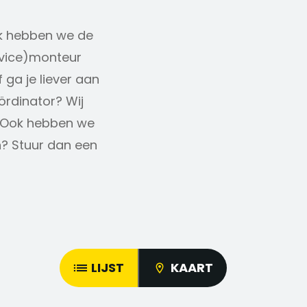
ek hebben we de
ervice)monteur
 ga je liever aan
ördinator? Wij
 Ook hebben we
n? Stuur dan een
LIJST
KAART