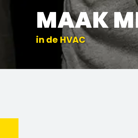
MAAK M
in de HVAC