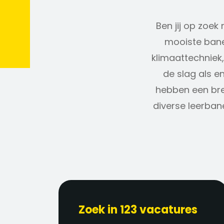
Ben jij op zoe
mooiste banen
klimaattechniek,
de slag als e
hebben een br
diverse leerban
Zoek in 123 vacatures