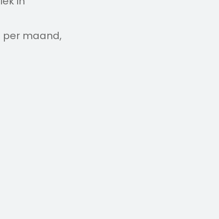
ek in
o per maand,