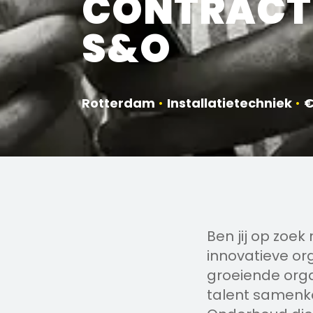
CONTRACT
S&O
Rotterdam
•
Installatietechniek
•
€
Ben jij op zoe
innovatieve or
groeiende orga
talent samenk