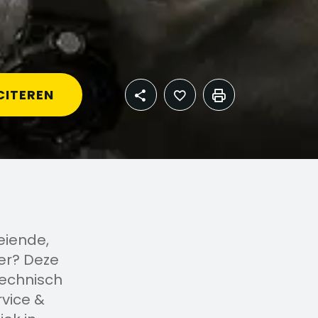
CITEREN
eiende,
er? Deze
technisch
vice &