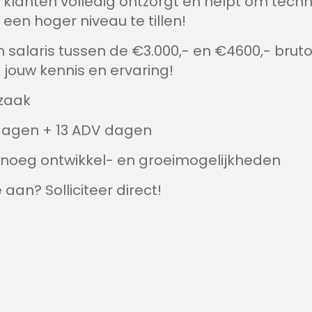
klanten volledig ontzorgt en helpt om techni
een hoger niveau te tillen!
 salaris tussen de €3.000,- en €4600,- brut
 jouw kennis en ervaring!
 zaak
dagen + 13 ADV dagen
noeg ontwikkel- en groeimogelijkheden
 aan? Solliciteer direct!