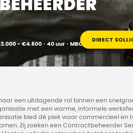
BEHEERDER
DIRECT SOLLI
3.000 - €4.600
•
40 uur
•
MBO
k naar een uitdagende rol binnen een snelgro
ganisatie met een warme, informele werksfe
nisatie bied dé plek waar commercieel en 
omen. Zij zoeken een Contractbeheerder Ser