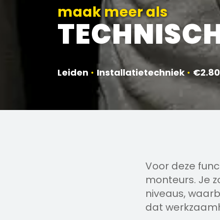
maak meer als
TECHNISCH
Leiden
•
Installatietechniek
•
€2.80
Voor deze funct
monteurs. Je zo
niveaus, waarbi
dat werkzaamh