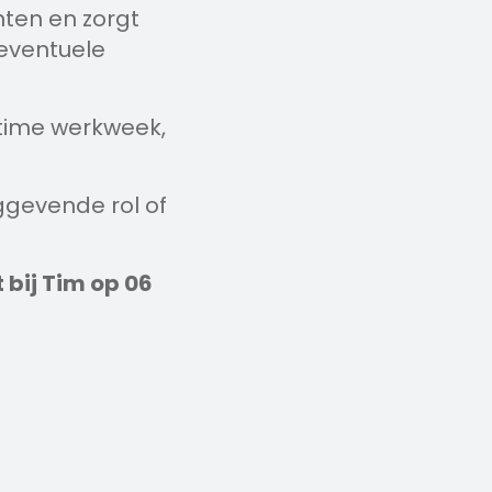
nten en zorgt
 eventuele
ltime werkweek,
ggevende rol of
t bij Tim op 06