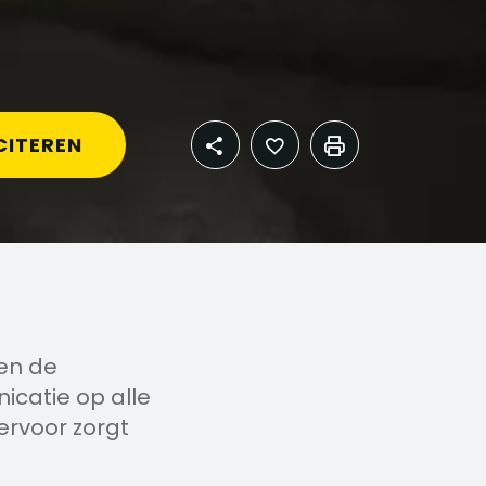
CITEREN
 en de
icatie op alle
 ervoor zorgt