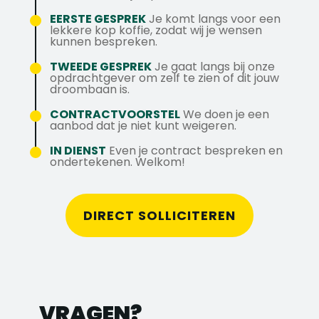
monteurs? Als Servicecoördinator of
Wil je meer weten over deze vacature?
Rijksvastgoed, kantoorpanden,
EERSTE GESPREK
Je komt langs voor een
planner binnen de utiliteit ben je
lekkere kop koffie, zodat wij je wensen
Bel dan Jip
ziekenhuizen en zorginstellingen.
020 575 31 31
of stuur een
verantwoordelijk voor het aansturen van
kunnen bespreken.
bericht via WhatsApp +31 6 43 56 44 91.
Voorbereiden, opvolgen en afmelden van
monteurs die werken aan gebouwgebonden
TWEEDE GESPREK
Je gaat langs bij onze
storingswerkzaamheden.
installaties. Je onderhoudt contact met
opdrachtgever om zelf te zien of dit jouw
Handelen conform contractuele afspraken
droombaan is.
utilitaire klanten zoals datacenters,
en proactief signaleren van afwijkingen.
kantoorpanden, overheidsinstanties,
CONTRACTVOORSTEL
We doen je een
aanbod dat je niet kunt weigeren.
ziekenhuizen en zorginstellingen. Kortom,
een uitdagende rol binnen een dynamische
IN DIENST
Even je contract bespreken en
ondertekenen. Welkom!
omgeving!
DIRECT SOLLICITEREN
VRAGEN?