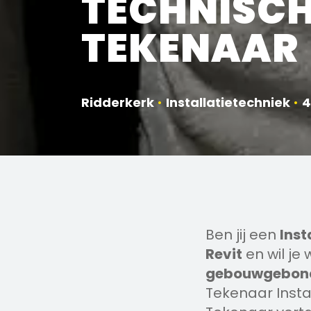
TECHNISC
TEKENAAR
Ridderkerk
•
Installatietechniek
•
4
Ben jij een
Inst
Revit
en wil je
gebouwgebonde
Tekenaar Instal