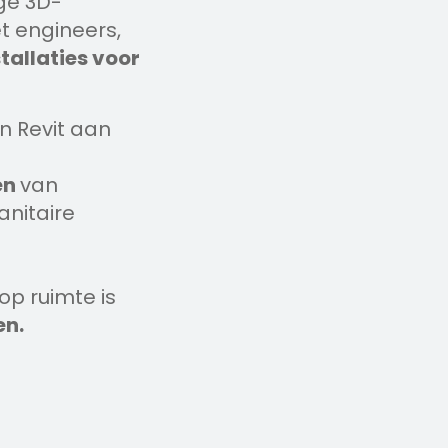
ge 3D-
t engineers,
tallaties voor
n Revit aan
en
van
sanitaire
op ruimte is
en.