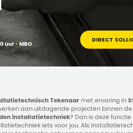
H
DIRECT SOLLI
0 uur
•
MBO
allatietechnisch Tekenaar
met ervaring in
S
 werken aan uitdagende projecten binnen de
n installatietechniek
? Dan is deze functie
latietechniek iets voor jou. Als Installatietec