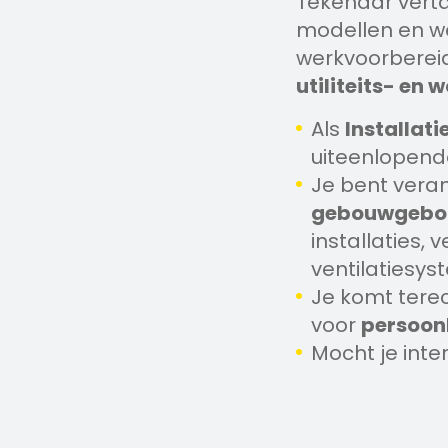
Tekenaar verta
modellen en we
werkvoorbereid
utiliteits- en
Als
Installat
uiteenlopende
Je bent veran
gebouwgebon
installaties, 
ventilatiesys
Je komt terec
voor
persoonl
Mocht je int