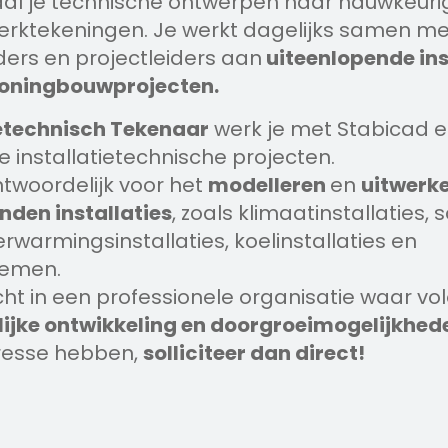
al je technische ontwerpen naar nauwkeuri
rktekeningen. Je werkt dagelijks samen me
ers en projectleiders aan
uiteenlopende ins
 woningbouwprojecten.
ietechnisch Tekenaar
werk je met Stabicad e
 installatietechnische projecten.
twoordelijk voor het
modelleren
en
uitwerk
den installaties
, zoals klimaatinstallaties, 
verwarmingsinstallaties, koelinstallaties en
temen.
ht in een professionele organisatie waar vol
ijke ontwikkeling en doorgroeimogelijkhed
eresse hebben,
solliciteer dan direct!