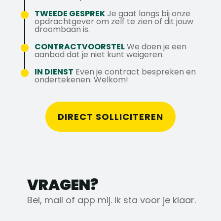
leveranciers, onderaannemers en
reiskostenvergoeding van € 0,23 per km of
TWEEDE GESPREK
Je gaat langs bij onze
projectpartners om een soepele
een volledige OV-vergoeding;
opdrachtgever om zelf te zien of dit jouw
samenwerking en succesvolle uitvoering
droombaan is.
✓ Er zijn volop opleidings- en
van projecten te waarborgen.
doorgroeimogelijkheden via cursussen,
CONTRACTVOORSTEL
We doen je een
aanbod dat je niet kunt weigeren.
trainingen en technische bij- of omscholing;
✓ Je kunt rekenen op een
IN DIENST
Even je contract bespreken en
ondertekenen. Welkom!
eindejaarsuitkering, afhankelijk van het
bedrijfsresultaat, als waardering voor jouw
inzet;
DIRECT SOLLICITEREN
✓ Daarnaast worden er regelmatig
teamactiviteiten, toolbox-meetings en
projectbezoeken georganiseerd om
verbonden te blijven met het team.
VRAGEN?
Mocht je nog vragen hebben over deze
vacature of direct willen solliciteren?
Bel, mail of app mij. Ik sta voor je klaar.
Neem dan gerust contact op met Jeroen
Vat via 010-4103536, 0614187479 of