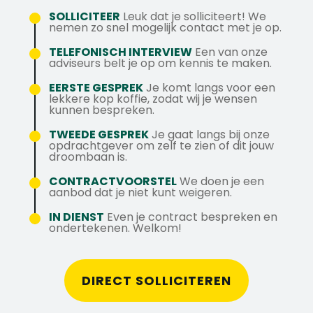
tot de 250 snelst groeiende bedrijven van
dertiende maand.
SOLLICITEER
Leuk dat je solliciteert! We
Nederland. Daardoor zijn er volop
31,5 verlofdagen met extra dagen bij een
nemen zo snel mogelijk contact met je op.
doorgroeimogelijkheden. Sterker nog: ons
langer dienstverband.
TELEFONISCH INTERVIEW
Een van onze
volledige managementteam is intern
Dagelijks vers fruit en een moderne
adviseurs belt je op om kennis te maken.
doorgegroeid.
werkplek met zit-stabureau.
EERSTE GESPREK
Je komt langs voor een
lekkere kop koffie, zodat wij je wensen
Ben jij net afgestudeerd of heb je ervaring
Meer weten? Bel 010 410 35 36 of stuur een
kunnen bespreken.
als accountmanager, recruiter, consultant
WhatsApp-bericht.06 51437890 naar
TWEEDE GESPREK
Je gaat langs bij onze
of in een commerciële functie? Dan maken
Henrico Soede.
opdrachtgever om zelf te zien of dit jouw
wij graag kennis met je!
droombaan is.
CONTRACTVOORSTEL
We doen je een
aanbod dat je niet kunt weigeren.
IN DIENST
Even je contract bespreken en
ondertekenen. Welkom!
DIRECT SOLLICITEREN