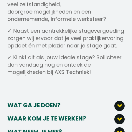
veel zelfstandigheid,
doorgroeimogelijkheden en een
ondernemende, informele werksfeer?
✓ Naast een aantrekkelijke stagevergoeding
zorgen wij ervoor dat je veel praktijkervaring
opdoet én met plezier naar je stage gaat.
✓ Klinkt dit als jouw ideale stage? Solliciteer
dan vandaag nog en ontdek de
mogelijkheden bij AXS Techniek!
WAT GA JE DOEN?
Als HRM-stagiair bij AXS Techniek krijg je de
WAAR KOM JE TE WERKEN?
kans om ervaring op te doen binnen alle
Welkom bij AXS Techniek, dé specialist in
facetten van het HR-vakgebied in een
WAT NEEM JE MEE?