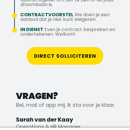
ontplooien.
droombaan is.
Uiteraard ontvang je een stagevergoeding
van €300,- per maand.
CONTRACTVOORSTEL
We doen je een
aanbod dat je niet kunt weigeren.
IN DIENST
Even je contract bespreken en
ondertekenen. Welkom!
DIRECT SOLLICITEREN
VRAGEN?
Bel, mail of app mij. Ik sta voor je klaar.
Sarah van der Kaay
Operations & HR Manager