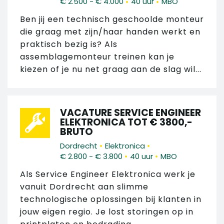
•
•
€ 2.500 - € 4.000
40 uur
MBO
Ben jij een technisch geschoolde monteur
die graag met zijn/haar handen werkt en
praktisch bezig is? Als
assemblagemonteur treinen kan je
kiezen of je nu net graag aan de slag wil...
VACATURE SERVICE ENGINEER
ELEKTRONICA TOT € 3800,-
BRUTO
•
•
Dordrecht
Elektronica
•
•
€ 2.800 - € 3.800
40 uur
MBO
Als Service Engineer Elektronica werk je
vanuit Dordrecht aan slimme
technologische oplossingen bij klanten in
jouw eigen regio. Je lost storingen op in