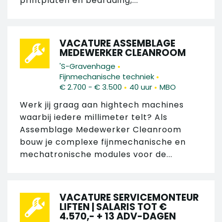
printplaten en bedrading,...
VACATURE ASSEMBLAGE
MEDEWERKER CLEANROOM
•
'S-Gravenhage
•
Fijnmechanische techniek
•
•
€ 2.700 - € 3.500
40 uur
MBO
Werk jij graag aan hightech machines
waarbij iedere millimeter telt? Als
Assemblage Medewerker Cleanroom
bouw je complexe fijnmechanische en
mechatronische modules voor de...
VACATURE SERVICEMONTEUR
LIFTEN | SALARIS TOT €
4.570,- + 13 ADV-DAGEN