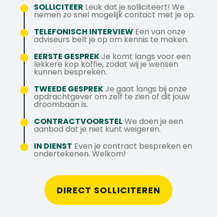
Een praktische instelling met twee
persoonlijke groei, samenwerking en het
Uitvoeren van preventief onderhoud om
SOLLICITEER
Leuk dat je solliciteert! We
rechterhanden en een oplossingsgerichte
nemen zo snel mogelijk contact met je op.
continu verbeteren van processen en
Meer weten over deze vacature? Neem
stilstand te voorkomen en machines in
manier van denken.
mensen.
contact op met Stan via 076 206 10 00 of
optimale conditie te houden.
TELEFONISCH INTERVIEW
Een van onze
Veilig werken is voor jou vanzelfsprekend,
adviseurs belt je op om kennis te maken.
stuur een WhatsApp-bericht naar 06 43
Bijhouden van administratie, rapporteren
zeker binnen een productieomgeving met
29 27 65.
van verbeterpunten en zorgen voor een
EERSTE GESPREK
Je komt langs voor een
chemische processen.
lekkere kop koffie, zodat wij je wensen
overzichtelijke technische documentatie.
kunnen bespreken.
TWEEDE GESPREK
Je gaat langs bij onze
opdrachtgever om zelf te zien of dit jouw
droombaan is.
CONTRACTVOORSTEL
We doen je een
aanbod dat je niet kunt weigeren.
IN DIENST
Even je contract bespreken en
ondertekenen. Welkom!
DIRECT SOLLICITEREN