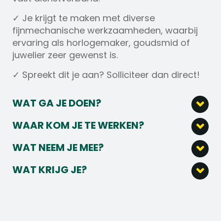
✓ Je krijgt te maken met diverse
fijnmechanische werkzaamheden, waarbij
ervaring als horlogemaker, goudsmid of
juwelier zeer gewenst is.
✓ Spreekt dit je aan? Solliciteer dan direct!
WAT GA JE DOEN?
Binnen deze functie voer je de volgende
WAAR KOM JE TE WERKEN?
taken uit:
Ons bedrijf behoort tot de grootste spelers
WAT NEEM JE MEE?
Het assembleren van fijnmechanische
in de wereld van hightech meetapparatuur.
Het volgende breng jij mee:
systemen, waaronder trackers, met
We werken samen met klanten wereldwijd
WAT KRIJG JE?
behulp van lijmstations en
en bieden diverse soorten geavanceerde
Een afgeronde MBO-opleiding in de
Dit is wat je van ons mag verwachten:
handgereedschap.
meetapparatuur aan. Binnen ons bedrijf zijn
richting van elektronica, mechatronica,
Als Fijnmechanisch Assemblagemonteur
de medewerkers voortdurend bezig met het
Een startsalaris tussen €3.000,- en
fijnmechanica, goudsmederij,
ben je verantwoordelijk voor het
optimaliseren van de producten. Jij bent als
€3.700,- bruto per maand, afhankelijk van
vliegtuigtechniek of horlogemakerij.