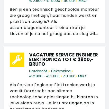
•
•
€ 2.500 - € 4.000
40 uur
MBO
Ben jij een technisch geschoolde monteur
die graag met zijn/haar handen werkt en
praktisch bezig is? Als
assemblagemonteur treinen kan je
kiezen of je nu net graag aan de slag wil...
VACATURE SERVICE ENGINEER
ELEKTRONICA TOT € 3800,-
BRUTO
•
•
Dordrecht
Elektronica
•
•
€ 2.800 - € 3.800
40 uur
MBO
Als Service Engineer Elektronica werk je
vanuit Dordrecht aan slimme
technologische oplossingen bij klanten in
jouw eigen regio. Je lost storingen op in