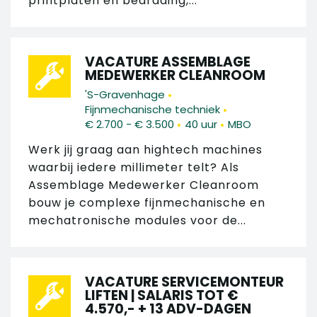
printplaten en bedrading,...
VACATURE ASSEMBLAGE
MEDEWERKER CLEANROOM
•
'S-Gravenhage
•
Fijnmechanische techniek
•
•
€ 2.700 - € 3.500
40 uur
MBO
Werk jij graag aan hightech machines
waarbij iedere millimeter telt? Als
Assemblage Medewerker Cleanroom
bouw je complexe fijnmechanische en
mechatronische modules voor de...
VACATURE SERVICEMONTEUR
LIFTEN | SALARIS TOT €
4.570,- + 13 ADV-DAGEN