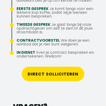
adviseurs belt je op om kennis te maken.
kilometer.
en een teamgeest die net zo sterk is als je
Uitstekende secundaire
EERSTE GESPREK
Je komt langs voor een
wilskracht.
lekkere kop koffie, zodat wij je wensen
arbeidsvoorwaarden en
Vloeiende beheersing van de Nederlandse
kunnen bespreken.
doorgroeimogelijkheden.
taal.
TWEEDE GESPREK
Je gaat langs bij onze
opdrachtgever om zelf te zien of dit jouw
Hebt u nog vragen? Bel Sofjen op 06 122
droombaan is.
665 68 of mail naar
CONTRACTVOORSTEL
We doen je een
sofjen@axstechniek.nl
aanbod dat je niet kunt weigeren.
IN DIENST
Even je contract bespreken en
ondertekenen. Welkom!
DIRECT SOLLICITEREN