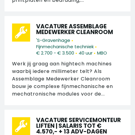
printplaten en bedrading,...
VACATURE ASSEMBLAGE
MEDEWERKER CLEANROOM
•
'S-Gravenhage
•
Fijnmechanische techniek
•
•
€ 2.700 - € 3.500
40 uur
MBO
Werk jij graag aan hightech machines
waarbij iedere millimeter telt? Als
Assemblage Medewerker Cleanroom
bouw je complexe fijnmechanische en
mechatronische modules voor de...
VACATURE SERVICEMONTEUR
LIFTEN | SALARIS TOT €
4.570,- + 13 ADV-DAGEN