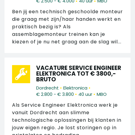
•
•
€ 2.500 - € 4.000
40 uur
MBO
Ben jij een technisch geschoolde monteur
die graag met zijn/haar handen werkt en
praktisch bezig is? Als
assemblagemonteur treinen kan je
kiezen of je nu net graag aan de slag wil...
VACATURE SERVICE ENGINEER
ELEKTRONICA TOT € 3800,-
BRUTO
•
•
Dordrecht
Elektronica
•
•
€ 2.800 - € 3.800
40 uur
MBO
Als Service Engineer Elektronica werk je
vanuit Dordrecht aan slimme
technologische oplossingen bij klanten in
jouw eigen regio. Je lost storingen op in