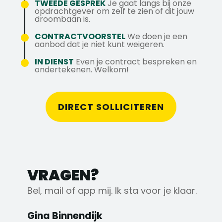
Spreekt dit je aan? Solliciteer dan direct
TWEEDE GESPREK
Je gaat langs bij onze
opdrachtgever om zelf te zien of dit jouw
of neem contact op met Gina via
droombaan is.
g.binnendijk@axstechniek.nl of 31 6
CONTRACTVOORSTEL
We doen je een
14725022.
aanbod dat je niet kunt weigeren.
IN DIENST
Even je contract bespreken en
ondertekenen. Welkom!
DIRECT SOLLICITEREN
VRAGEN?
Bel, mail of app mij. Ik sta voor je klaar.
Gina Binnendijk