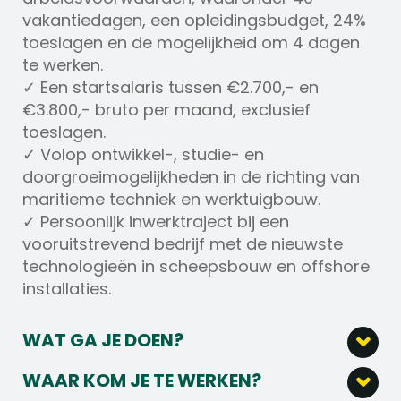
vakantiedagen, een opleidingsbudget, 24%
toeslagen en de mogelijkheid om 4 dagen
te werken.
✓ Een startsalaris tussen €2.700,- en
€3.800,- bruto per maand, exclusief
toeslagen.
✓ Volop ontwikkel-, studie- en
doorgroeimogelijkheden in de richting van
maritieme techniek en werktuigbouw.
✓ Persoonlijk inwerktraject bij een
vooruitstrevend bedrijf met de nieuwste
technologieën in scheepsbouw en offshore
installaties.
WAT GA JE DOEN?
• Als Lasser Maritiem lees en interpreteer je
WAAR KOM JE TE WERKEN?
technische tekeningen voor maritieme