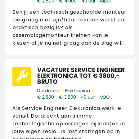
•
•
€ 2.500 - € 4.000
40 uur
MBO
Ben jij een technisch geschoolde monteur
die graag met zijn/haar handen werkt en
praktisch bezig is? Als
assemblagemonteur treinen kan je
kiezen of je nu net graag aan de slag wil...
VACATURE SERVICE ENGINEER
ELEKTRONICA TOT € 3800,-
BRUTO
•
•
Dordrecht
Elektronica
•
•
€ 2.800 - € 3.800
40 uur
MBO
Als Service Engineer Elektronica werk je
vanuit Dordrecht aan slimme
technologische oplossingen bij klanten in
jouw eigen regio. Je lost storingen op in