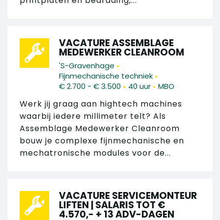
printplaten en bedrading,...
VACATURE ASSEMBLAGE
MEDEWERKER CLEANROOM
•
'S-Gravenhage
•
Fijnmechanische techniek
•
•
€ 2.700 - € 3.500
40 uur
MBO
Werk jij graag aan hightech machines
waarbij iedere millimeter telt? Als
Assemblage Medewerker Cleanroom
bouw je complexe fijnmechanische en
mechatronische modules voor de...
VACATURE SERVICEMONTEUR
LIFTEN | SALARIS TOT €
4.570,- + 13 ADV-DAGEN