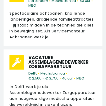
•
•
•
Rotterdam
Mechatronica
40 uur
MBO
Spectaculaire achtbanen, knallende
lanceringen, draaiende familieattracties
– jij staat midden in de techniek die alles
in beweging zet. Als Servicemonteur
Achtbanen werk je...
VACATURE
ASSEMBLAGEMEDEWERKER
ZORGAPPARATUUR
•
•
Delft
Mechatronica
•
•
€ 2.500 - € 3.750
40 uur
MBO
In Delft werk je als
Assemblagemedewerker Zorgapparatuur
aan hoogwaardige medische apparatuur
die wereldwijd in ziekenhuizen,