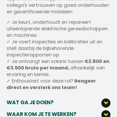
collega's vertrouwen op goed onderhouden
en gecertificeerde middelen.
✓ Je keurt, onderhoudt en repareert
uiteenlopende elektrische gereedschappen
en machines.
✓ Je voert inspecties en kalibraties uit en
stelt daarbij de bijbehorende
inspectierapporten op.
✓ Je ontvangt een salaris tussen
€2.800 en
€3.500 bruto per maand,
afhankelijk van
ervaring en kennis.
✓ Enthousiast voor deze rol?
Reageer
direct en versterk ons team!
WAT GA JE DOEN?
Als Technisch Monteur Gereedschappen &
WAAR KOM JE TE WERKEN?
Keuringen ben jij verantwoordelijk voor het