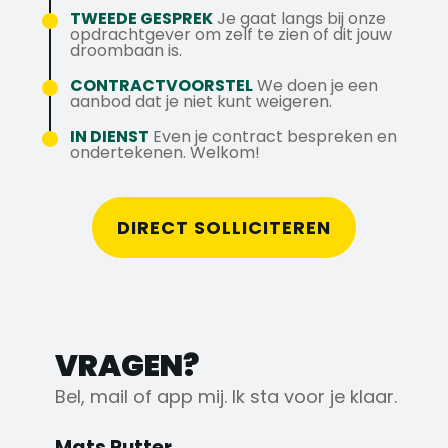
speel jij hierin een belangrijke rol. Met jouw
gereedschap en werkkleding.
keurings-, inspectie- en
TWEEDE GESPREK
Je gaat langs bij onze
technische expertise draag je bij aan het
✓
8,33% vakantiegeld
en een solide
opdrachtgever om zelf te zien of dit jouw
onderhoudsrapportages volgens de
droombaan is.
inspecteren, onderhouden, repareren en
pensioenregeling.
vastgestelde procedures.
certificeren van uiteenlopende apparatuur,
✓
Reiskostenvergoeding
volgens de
CONTRACTVOORSTEL
We doen je een
Signaleren van technische afwijkingen,
aanbod dat je niet kunt weigeren.
zodat onze klanten altijd kunnen rekenen op
bedrijfsregeling.
storingen en slijtage, waarna je advies
optimaal functionerende middelen.
IN DIENST
Even je contract bespreken en
geeft over reparatie, revisie of vervanging
ondertekenen. Welkom!
Mocht je nog vragen hebben over deze
van gereedschappen en machines.
vacature of wil je direct solliciteren?
Neem dan direct contact op met Mats
DIRECT SOLLICITEREN
Putter op 010-4103536, 0614725008 of via
m.putter@axstechniek.nl
VRAGEN?
Bel, mail of app mij. Ik sta voor je klaar.
Mats Putter