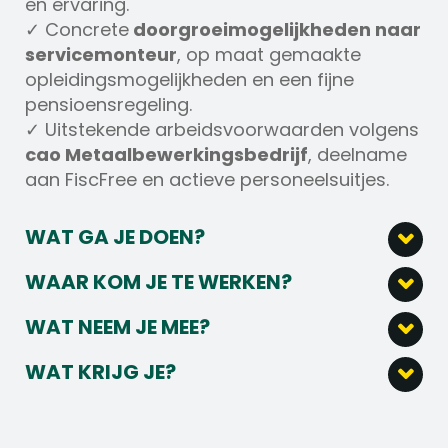
en ervaring.
✓ Concrete
doorgroeimogelijkheden naar
servicemonteur
, op maat gemaakte
opleidingsmogelijkheden en een fijne
pensioensregeling.
✓ Uitstekende arbeidsvoorwaarden volgens
cao Metaalbewerkingsbedrijf
, deelname
aan FiscFree en actieve personeelsuitjes.
WAT GA JE DOEN?
Je werkt samen met je team aan het
WAAR KOM JE TE WERKEN?
opbouwen van diverse voertuigen en
Wij ontwerpen en produceren
machines, volgens werkopdrachten en
WAT NEEM JE MEE?
geavanceerde machines voor
technische tekeningen.
Een afgeronde MBO-opleiding in de
werkzaamheden op wegen, vliegvelden en
Als Werkplaatsmonteur
WAT KRIJG JE?
richting van werktuigbouwkunde,
openbare ruimtes. In Nederland
Defensievoertuigen monteer je onderdelen
Een startsalaris tussen de
€3.100,- en
mechatronica of vergelijkbaar.
specialiseren we ons in het ontwikkelen van
met behulp van modern elektrisch of
€4.500,-
bruto per maand (afhankelijk
Ervaring met onderhoud en reparatie van
apparatuur voor gladheidbestrijding,
pneumatisch gereedschap.