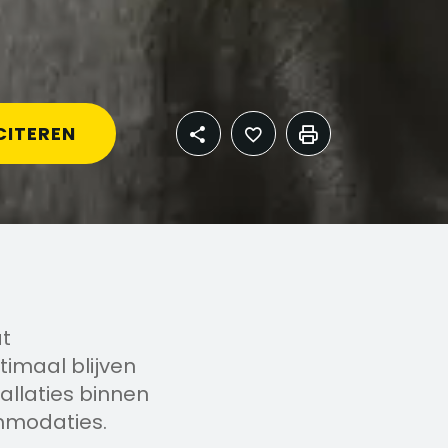
CITEREN
t
timaal blijven
allaties binnen
mmodaties.