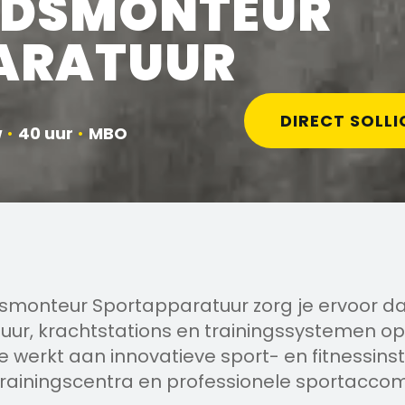
DSMONTEUR
ARATUUR
DIRECT SOLLI
w
•
40 uur
•
MBO
smonteur Sportapparatuur zorg je ervoor da
uur, krachtstations en trainingssystemen op
e werkt aan innovatieve sport- en fitnessinst
trainingscentra en professionele sportacco