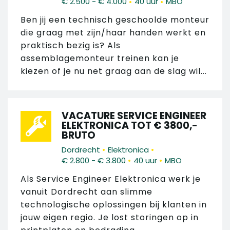
•
•
€ 2.500 - € 4.000
40 uur
MBO
Ben jij een technisch geschoolde monteur
die graag met zijn/haar handen werkt en
praktisch bezig is? Als
assemblagemonteur treinen kan je
kiezen of je nu net graag aan de slag wil...
VACATURE SERVICE ENGINEER
ELEKTRONICA TOT € 3800,-
BRUTO
•
•
Dordrecht
Elektronica
•
•
€ 2.800 - € 3.800
40 uur
MBO
Als Service Engineer Elektronica werk je
vanuit Dordrecht aan slimme
technologische oplossingen bij klanten in
jouw eigen regio. Je lost storingen op in