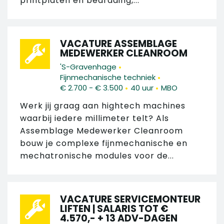
printplaten en bedrading,...
VACATURE ASSEMBLAGE
MEDEWERKER CLEANROOM
•
'S-Gravenhage
•
Fijnmechanische techniek
•
•
€ 2.700 - € 3.500
40 uur
MBO
Werk jij graag aan hightech machines
waarbij iedere millimeter telt? Als
Assemblage Medewerker Cleanroom
bouw je complexe fijnmechanische en
mechatronische modules voor de...
VACATURE SERVICEMONTEUR
LIFTEN | SALARIS TOT €
4.570,- + 13 ADV-DAGEN