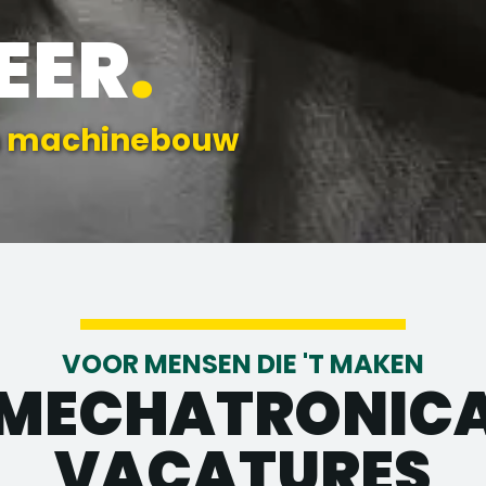
EER
.
en machinebouw
VOOR MENSEN DIE 'T MAKEN
MECHATRONIC
VACATURES