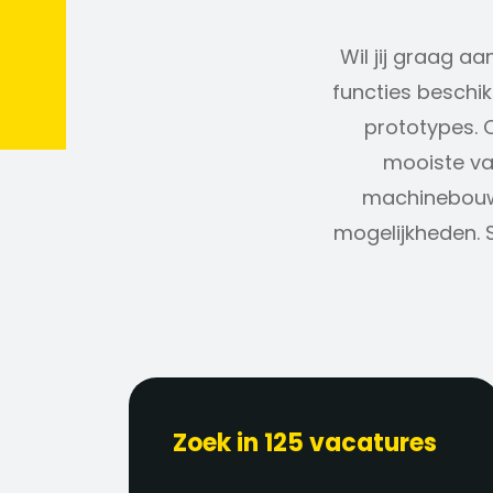
Wil jij graag 
functies besch
prototypes. Of
mooiste va
machinebouw. 
mogelijkheden.
Zoek in 125 vacatures