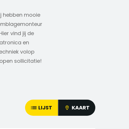
ij hebben mooie
semblagemonteur
ier vind jij de
atronica en
Techniek volop
pen sollicitatie!
LIJST
KAART