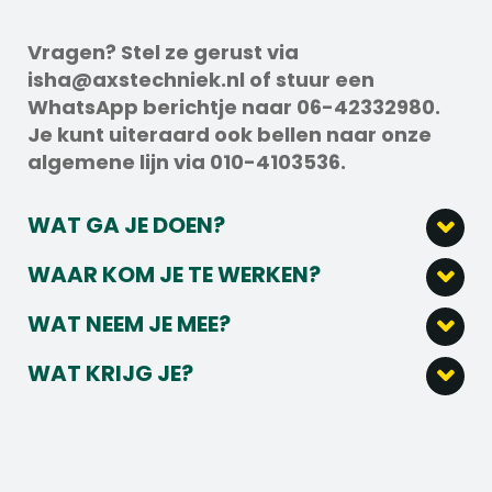
Vragen? Stel ze gerust via
isha@axstechniek.nl of stuur een
WhatsApp berichtje naar 06-42332980.
Je kunt uiteraard ook bellen naar onze
algemene lijn via 010-4103536.
WAT GA JE DOEN?
Als
Servicemonteur Elektrotechniek
WAAR KOM JE TE WERKEN?
worden jouw taken uitgevoerd onder
Welkom bij onze opdrachtgever: een
aansturing van de servicecoördinator. Je
WAT NEEM JE MEE?
gespecialiseerd elektrotechnisch bedrijf dat
houdt je bezig met:
Dit breng je mee als Servicemonteur:
zich richt op het ontwerpen, programmeren,
WAT KRIJG JE?
Het aanleggen, onderhouden en uitbreiden
installeren en onderhouden van elektrische
Een afgeronde MBO-diploma;
van elektrische installaties;
installaties binnen de maritieme, industriële
Aantoonbare werkervaring als
Het uitvoeren van controles en inspecties
en utiliteitssector. Het team werkt
Hier kun je op rekenen als Servicemonteur
Elektromonteur;
aan diverse installaties;
wereldwijd aan uiteenlopende projecten en
Elektrotechniek:
Geen hoogtevrees en beschikking over
Het signaleren en melden van risicovolle