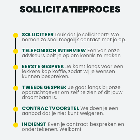
beschikt over alle benodigde disciplines in
een rijbewijs;
SOLLICITATIE­PROCES
situaties, en meedenken over de
Een topsalaris tussen € 2.850,- en €
eigen huis, waardoor projecten efficiënt en
Een VCA Basis certificaat;
bijbehorende oplossingen;
3.850,- bruto per maand, afhankelijk van
volledig kunnen worden uitgevoerd. In deze
Kennis van data, intercom, CCTV en
Het zelfstandig oplossen van storingen of
ervaring.
functie maak je deel uit van het serviceteam
alarminstallaties is een pré;
foutmeldingen.
Maar liefst 25 vakantiedagen én 13 ADV-
binnen de utiliteitsafdeling. Deze afdeling is
SOLLICITEER
Leuk dat je solliciteert! We
dagen.
nemen zo snel mogelijk contact met je op.
verantwoordelijk voor diverse
Een bedrijfsauto.
elektrotechnische installaties, zoals
TELEFONISCH INTERVIEW
Een van onze
De kans om in een informele, maar ook
adviseurs belt je op om kennis te maken.
verlichting, beveiligingssystemen,
professionele organisatie te werken.
datanetwerken, intercominstallaties en
EERSTE GESPREK
Je komt langs voor een
brandbeveiliging. Het team bestaat
lekkere kop koffie, zodat wij je wensen
Vragen? Stel ze gerust via
kunnen bespreken.
momenteel uit vier servicemonteurs en is op
isha@axstechniek.nl of stuur een
zoek naar versterking van een nieuwe
TWEEDE GESPREK
Je gaat langs bij onze
WhatsApp berichtje naar 06-42332980.
opdrachtgever om zelf te zien of dit jouw
collega die goed past binnen de informele,
droombaan is.
betrokken en collegiale werksfeer.
CONTRACTVOORSTEL
We doen je een
aanbod dat je niet kunt weigeren.
IN DIENST
Even je contract bespreken en
ondertekenen. Welkom!