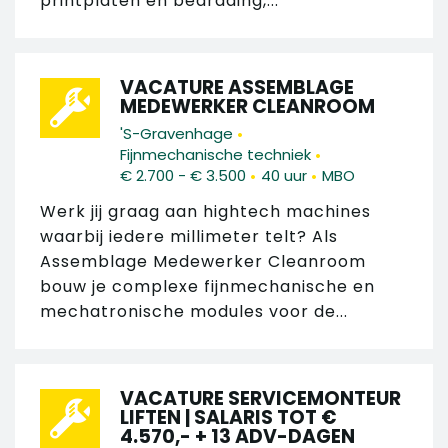
printplaten en bedrading,...
VACATURE ASSEMBLAGE
MEDEWERKER CLEANROOM
•
'S-Gravenhage
•
Fijnmechanische techniek
•
•
€ 2.700 - € 3.500
40 uur
MBO
Werk jij graag aan hightech machines
waarbij iedere millimeter telt? Als
Assemblage Medewerker Cleanroom
bouw je complexe fijnmechanische en
mechatronische modules voor de...
VACATURE SERVICEMONTEUR
LIFTEN | SALARIS TOT €
4.570,- + 13 ADV-DAGEN