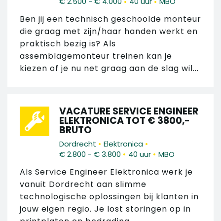
•
•
€ 2.500 - € 4.000
40 uur
MBO
Ben jij een technisch geschoolde monteur
die graag met zijn/haar handen werkt en
praktisch bezig is? Als
assemblagemonteur treinen kan je
kiezen of je nu net graag aan de slag wil...
VACATURE SERVICE ENGINEER
ELEKTRONICA TOT € 3800,-
BRUTO
•
•
Dordrecht
Elektronica
•
•
€ 2.800 - € 3.800
40 uur
MBO
Als Service Engineer Elektronica werk je
vanuit Dordrecht aan slimme
technologische oplossingen bij klanten in
jouw eigen regio. Je lost storingen op in