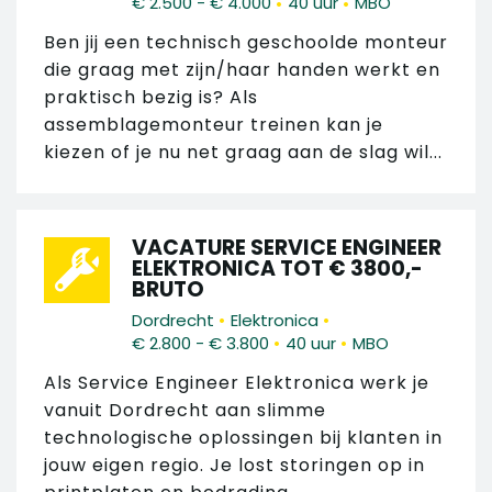
•
•
€ 2.500 - € 4.000
40 uur
MBO
Ben jij een technisch geschoolde monteur
die graag met zijn/haar handen werkt en
praktisch bezig is? Als
assemblagemonteur treinen kan je
kiezen of je nu net graag aan de slag wil...
VACATURE SERVICE ENGINEER
ELEKTRONICA TOT € 3800,-
BRUTO
•
•
Dordrecht
Elektronica
•
•
€ 2.800 - € 3.800
40 uur
MBO
Als Service Engineer Elektronica werk je
vanuit Dordrecht aan slimme
technologische oplossingen bij klanten in
jouw eigen regio. Je lost storingen op in