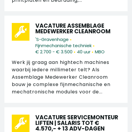
printplaten en bedrading,...
VACATURE ASSEMBLAGE
MEDEWERKER CLEANROOM
•
'S-Gravenhage
•
Fijnmechanische techniek
•
•
€ 2.700 - € 3.500
40 uur
MBO
Werk jij graag aan hightech machines
waarbij iedere millimeter telt? Als
Assemblage Medewerker Cleanroom
bouw je complexe fijnmechanische en
mechatronische modules voor de...
VACATURE SERVICEMONTEUR
LIFTEN | SALARIS TOT €
4.570,- + 13 ADV-DAGEN