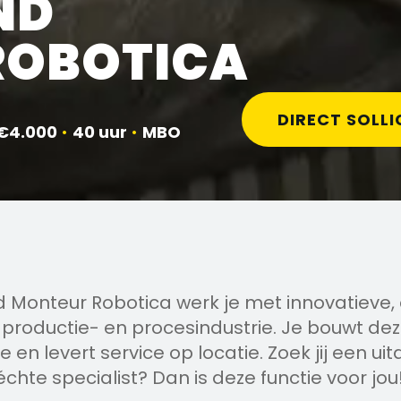
ND
ROBOTICA
DIRECT SOLLI
 €4.000
•
40 uur
•
MBO
 Monteur Robotica werk je met innovatieve
 productie- en procesindustrie. Je bouwt d
ze en levert service op locatie. Zoek jij een u
 échte specialist? Dan is deze functie voor jou