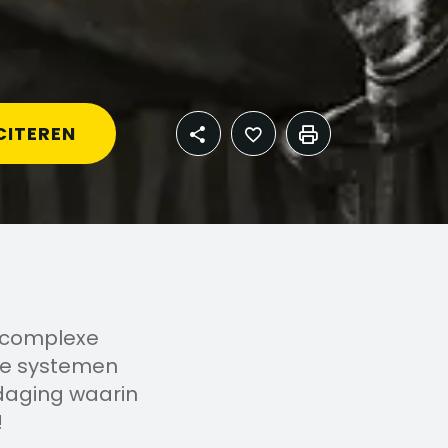
CITEREN
, complexe
eze systemen
itdaging waarin
!