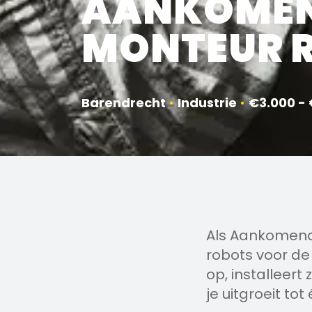
AANKOME
MONTEUR 
Barendrecht
•
Industrie
•
€3.000 -
Als Aankomend
robots voor de
op, installeert 
je uitgroeit tot