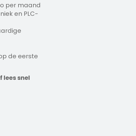
ruto per maand
hniek en PLC-
aardige
op de eerste
f lees snel