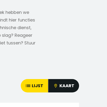
niek hebben we
ndt hier functies
hnische dienst,
e slag? Reageer
iet tussen? Stuur
LIJST
KAART