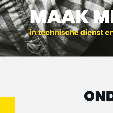
MAAK M
in technische dienst 
ON