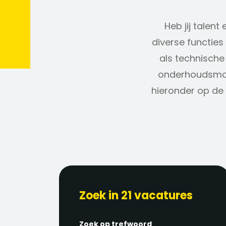
Heb jij talen
diverse functies
als technische
onderhoudsmont
hieronder op de 
Zoek in 21 vacatures
Zoek op trefwoord