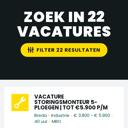
ZOEK IN 22
VACATURES
FILTER 22 RESULTATEN
VACATURE
STORINGSMONTEUR 5-
PLOEGEN | TOT €5.900 P/M
•
•
•
Breda
Industrie
€ 3.800 - € 5.900
•
40 uur
MBO