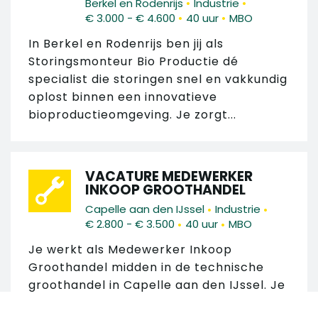
•
•
Berkel en Rodenrijs
Industrie
•
•
€ 3.000 - € 4.600
40 uur
MBO
In Berkel en Rodenrijs ben jij als
Storingsmonteur Bio Productie dé
specialist die storingen snel en vakkundig
oplost binnen een innovatieve
bioproductieomgeving. Je zorgt...
VACATURE MEDEWERKER
INKOOP GROOTHANDEL
•
•
Capelle aan den IJssel
Industrie
•
•
€ 2.800 - € 3.500
40 uur
MBO
Je werkt als Medewerker Inkoop
Groothandel midden in de technische
groothandel in Capelle aan den IJssel. Je
zorgt dat inkoop-, voorraad- en