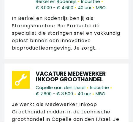
•
•
Berkel en Rodenrijs
Industrie
•
•
€ 3.000 - € 4.600
40 uur
MBO
In Berkel en Rodenrijs ben jij als
Storingsmonteur Bio Productie dé
specialist die storingen snel en vakkundig
oplost binnen een innovatieve
bioproductieomgeving. Je zorgt...
VACATURE MEDEWERKER
INKOOP GROOTHANDEL
•
•
Capelle aan den IJssel
Industrie
•
•
€ 2.800 - € 3.500
40 uur
MBO
Je werkt als Medewerker Inkoop
Groothandel midden in de technische
groothandel in Capelle aan den IJssel. Je
zorgt dat inkoop-, voorraad- en