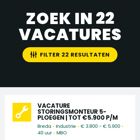
ZOEK IN 22
VACATURES
FILTER 22 RESULTATEN
VACATURE
STORINGSMONTEUR 5-
PLOEGEN | TOT €5.900 P/M
•
•
•
Breda
Industrie
€ 3.800 - € 5.900
•
40 uur
MBO