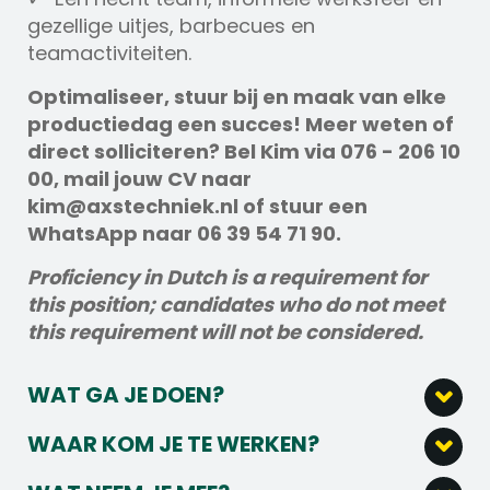
gezellige uitjes, barbecues en
teamactiviteiten.
Optimaliseer, stuur bij en maak van elke
productiedag een succes! Meer weten of
direct solliciteren? Bel Kim via 076 - 206 10
00, mail jouw CV naar
kim@axstechniek.nl of stuur een
WhatsApp naar 06 39 54 71 90.
Proficiency in Dutch is a requirement for
this position; candidates who do not meet
this requirement will not be considered.
WAT GA JE DOEN?
Houd het productieproces scherp in de
WAAR KOM JE TE WERKEN?
gaten en stuur bij waar nodig, zodat alles
Wij zijn een moderne producent binnen de
soepel én efficiënt draait.