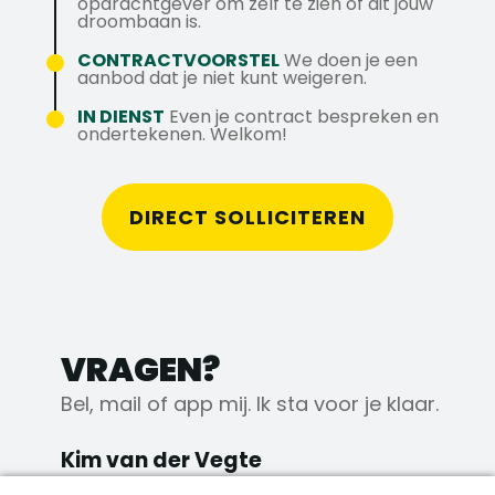
opdrachtgever om zelf te zien of dit jouw
plek waar je met trots kunt werken, samen
Samen zorgen we dat miljoenen
droombaan is.
met collega's die voor elkaar klaarstaan.
aardappelproducten elke dag perfect op
CONTRACTVOORSTEL
We doen je een
tafel komen! Meer weten of solliciteren?
aanbod dat je niet kunt weigeren.
Bel Kim via 076 - 206 10 00, mail jouw CV
IN DIENST
Even je contract bespreken en
naar kim@axstechniek.nl of stuur een
ondertekenen. Welkom!
WhatsApp naar 06 39 54 71 90.
DIRECT SOLLICITEREN
VRAGEN?
Bel, mail of app mij. Ik sta voor je klaar.
Kim van der Vegte
Adviseur