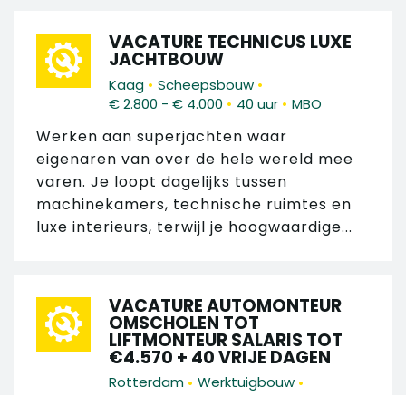
VACATURE TECHNICUS LUXE
JACHTBOUW
•
•
Kaag
Scheepsbouw
•
•
€ 2.800 - € 4.000
40 uur
MBO
Werken aan superjachten waar
eigenaren van over de hele wereld mee
varen. Je loopt dagelijks tussen
machinekamers, technische ruimtes en
luxe interieurs, terwijl je hoogwaardige...
VACATURE AUTOMONTEUR
OMSCHOLEN TOT
LIFTMONTEUR SALARIS TOT
€4.570 + 40 VRIJE DAGEN
•
•
Rotterdam
Werktuigbouw
•
•
€ 3.100 - € 4.570
40 uur
MBO