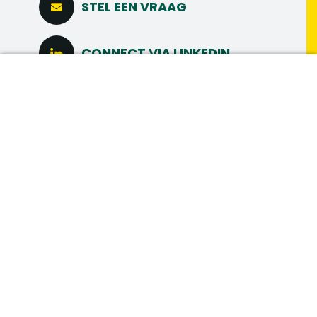
STEL EEN VRAAG
CONNECT VIA LINKEDIN
DIRECT SOLLICITEREN
MAAK MEER
MEER INTERESSANTE
VACATURES
Vacatures in hetzelfde vakgebied