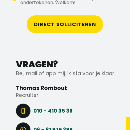
jachtbouw en offshore? Reageer dan
ondertekenen. Welkom!
snel! Heb je vragen? Neem contact op
met Thomas via 010 321 9402 of stuur een
WhatsApp naar 06 819 793 99.
DIRECT SOLLICITEREN
VRAGEN?
Bel, mail of app mij. Ik sta voor je klaar.
Thomas Rombout
Recruiter
010 - 410 35 36
06 - 81 979 399