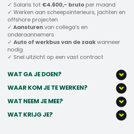
✓ Salaris tot
€4.600,- bruto
per maand
✓ Werken aan scheepsinterieurs, jachten en
offshore projecten
✓
Aansturen
van collega’s en
onderaannemers
✓
Auto of werkbus van de zaak
wanneer
nodig
✓ Snel uitzicht op een vast contract
WAT GA JE DOEN?
Als Meewerkend Voorman Interieurbouw
WAAR KOM JE TE WERKEN?
ben jij verantwoordelijk voor het goed laten
Je komt terecht bij een gespecialiseerd
verlopen van projecten. Je werkt zelf mee,
WAT NEEM JE MEE?
bedrijf in interieurbouw en timmerwerk voor
stuurt collega’s en onderaannemers aan en
Ervaring als Meewerkend Voorman,
schepen, jachten, offshore projecten en
bewaakt de kwaliteit op locatie.
WAT KRIJG JE?
Voorman Timmerman, Interieurbouwer of
maatwerk op het land. Als meewerkend
Salaris tussen
€3.400,- en €4.600,-
Aansturen van een klein team
Timmerman
voorman werk je in een hecht team waar
bruto per maand
medewerkers en onderaannemers
Ervaring binnen interieurbouw, montage,
vakmanschap, zelfstandigheid en