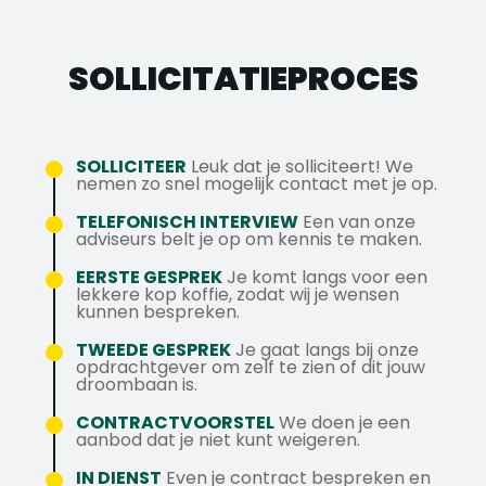
Fulltime functie van 39 uur per week
Meewerken aan timmerwerk,
scheepsinterieurs of maatwerkprojecten
samenwerking centraal staan. De sfeer is
Snel uitzicht op een contract voor
interieurbouw en montage
Je kunt zelfstandig werken en collega’s
praktisch, collegiaal en gericht op kwaliteit.
onbepaalde tijd
SOLLICITATIE­PROCES
Plaatsen van meubels, wanden, plafonds
aansturen
Goed geregelde pensioenregeling
en interieurafwerking
Je denkt oplossingsgericht en schakelt
Reiskostenvergoeding
Betimmeren van ruimtes op schepen,
snel op locatie
Auto of werkbus van de zaak
wanneer
jachten en booreilanden
Rijbewijs B
SOLLICITEER
Leuk dat je solliciteert! We
nodig
Bewaken van planning, kwaliteit en
Goede beheersing van de Nederlandse en
nemen zo snel mogelijk contact met je op.
Opleidingen en cursussen
voor jouw
voortgang
Engelse taal
TELEFONISCH INTERVIEW
Een van onze
ontwikkeling
Oplossen van praktische problemen op
Bereidheid om op projecten in Nederland,
adviseurs belt je op om kennis te maken.
Afwisselend werk in scheepsbouw,
locatie
buitenland of offshore te werken
EERSTE GESPREK
Je komt langs voor een
jachtbouw en interieurbouw
Afstemmen met collega’s, klanten en
lekkere kop koffie, zodat wij je wensen
Veel zelfstandigheid en
kunnen bespreken.
externe partijen
verantwoordelijkheid
Werken op projecten in Nederland,
TWEEDE GESPREK
Je gaat langs bij onze
Hecht team en goede werksfeer
opdrachtgever om zelf te zien of dit jouw
buitenland of offshore
droombaan is.
Ben jij de Meewerkend Voorman
Jij zorgt ervoor dat elk project netjes, veilig
CONTRACTVOORSTEL
We doen je een
Interieurbouw die wij zoeken voor
aanbod dat je niet kunt weigeren.
en volgens afspraak wordt opgeleverd.
maatwerkprojecten in scheepsbouw,
IN DIENST
Even je contract bespreken en