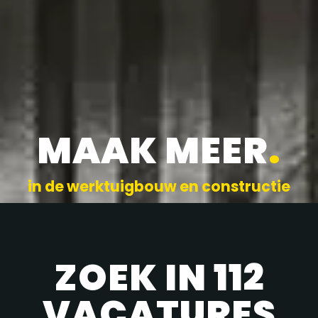
MAAK MEER
.
in de werktuigbouw en constructie
ZOEK IN 112
VACATURES