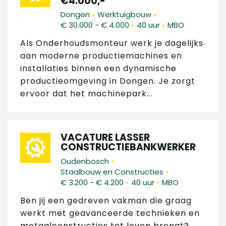
€4.000,-
•
•
Dongen
Werktuigbouw
•
•
€ 30.000 - € 4.000
40 uur
MBO
Als Onderhoudsmonteur werk je dagelijks
aan moderne productiemachines en
installaties binnen een dynamische
productieomgeving in Dongen. Je zorgt
ervoor dat het machinepark...
VACATURE LASSER
CONSTRUCTIEBANKWERKER
•
Oudenbosch
•
Staalbouw en Constructies
•
•
€ 3.200 - € 4.200
40 uur
MBO
Ben jij een gedreven vakman die graag
werkt met geavanceerde technieken en
metaalconstructies tot leven brengt?