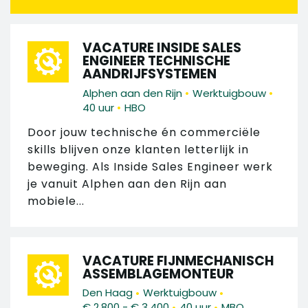
VACATURE INSIDE SALES
ENGINEER TECHNISCHE
AANDRIJFSYSTEMEN
•
•
Alphen aan den Rijn
Werktuigbouw
•
40 uur
HBO
Door jouw technische én commerciële
skills blijven onze klanten letterlijk in
beweging. Als Inside Sales Engineer werk
je vanuit Alphen aan den Rijn aan
mobiele...
VACATURE FIJNMECHANISCH
ASSEMBLAGEMONTEUR
•
•
Den Haag
Werktuigbouw
•
•
€ 2.800 - € 3.400
40 uur
MBO