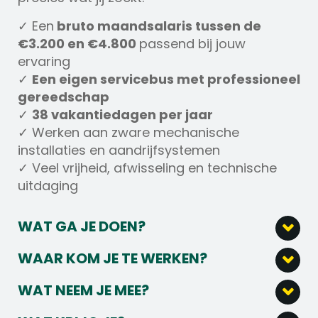
✓ Een
bruto maandsalaris tussen de
€3.200 en €4.800
passend bij jouw
ervaring
✓
Een eigen servicebus met professioneel
gereedschap
✓
38 vakantiedagen per jaar
✓ Werken aan zware mechanische
installaties en aandrijfsystemen
✓ Veel vrijheid, afwisseling en technische
uitdaging
WAT GA JE DOEN?
Als
Servicemonteur Aandrijftechniek
ben
WAAR KOM JE TE WERKEN?
je verantwoordelijk voor het onderhouden,
Je komt te werken bij een gespecialiseerd
reviseren en oplossen van storingen aan
WAT NEEM JE MEE?
technisch bedrijf binnen de industriële
mechanische aandrijfsystemen.
Voor deze functie zoeken wij een praktische
aandrijftechniek. De organisatie richt zich op