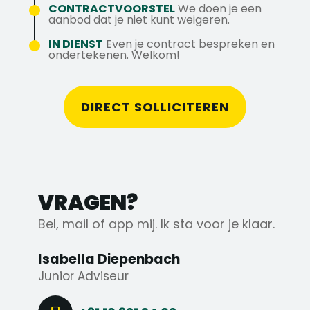
Informele en collegiale werksfeer
CONTRACTVOORSTEL
We doen je een
Je werkt dagelijks aan techniek waarbij
aanbod dat je niet kunt weigeren.
Wil je meer weten over deze vacature of
kracht, precisie en mechanica centraal
IN DIENST
Even je contract bespreken en
het bedrijf? Neem contact op met
staan.
ondertekenen. Welkom!
Isabella naar 06 18 051 345.
Solliciteren kan natuurlijk ook direct!
DIRECT SOLLICITEREN
VRAGEN?
Bel, mail of app mij. Ik sta voor je klaar.
Isabella Diepenbach
Junior Adviseur