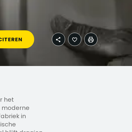
CITEREN
r het
n moderne
abriek in
nische