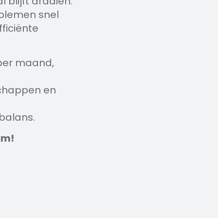
blijft draaien.
oblemen snel
fficiënte
 per maand,
chappen en
balans.
am!