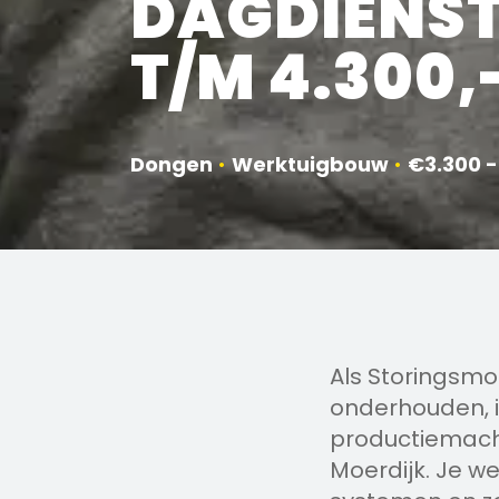
DAGDIENST
T/M 4.300,
Dongen
•
Werktuigbouw
•
€3.300 -
Als Storingsmo
onderhouden, 
productiemachi
Moerdijk. Je w