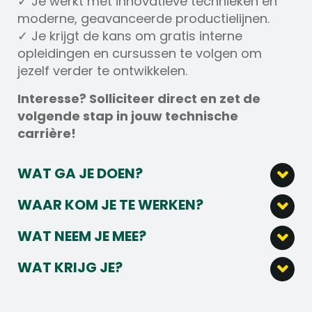
✓ Je werkt met innovatieve technieken en
moderne, geavanceerde productielijnen.
✓ Je krijgt de kans om gratis interne
opleidingen en cursussen te volgen om
jezelf verder te ontwikkelen.
Interesse? Solliciteer direct en zet de
volgende stap in jouw technische
carrière!
WAT GA JE DOEN?
Als technisch operator ben je
WAAR KOM JE TE WERKEN?
verantwoordelijk voor het bedienen,
Dit bedrijf is een internationaal
instellen en ombouwen van
WAT NEEM JE MEE?
toonaangevende producent van metalen en
productiemachines binnen het
Een afgeronde technische mbo-opleiding,
glazen verpakkingen voor enkele van de
productieproces.
WAT KRIJG JE?
bijvoorbeeld in de richting van
grootste merken ter wereld. Met vestigingen
Je stelt machines nauwkeurig af, voert
Je ontvangt een salaris tot €4.200,-
mechatronica, procestechniek of een
wereldwijd en een sterke focus op innovatie
basisonderhoud uit en bewaakt continu
inclusief ploegentoeslag.
vergelijkbare studie.
en duurzaamheid worden hoogwaardige