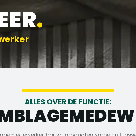
EER
.
werker
ALLES OVER DE FUNCTIE:
EMBLAGEMEDEW
agemedewerker bouwt producten samen uit losse