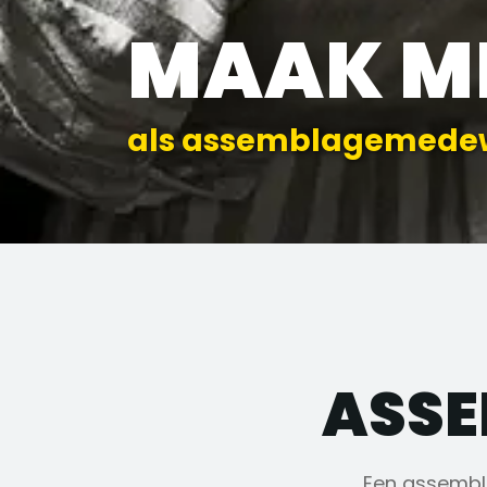
MAAK M
als assemblagemede
ASS
Een assembl