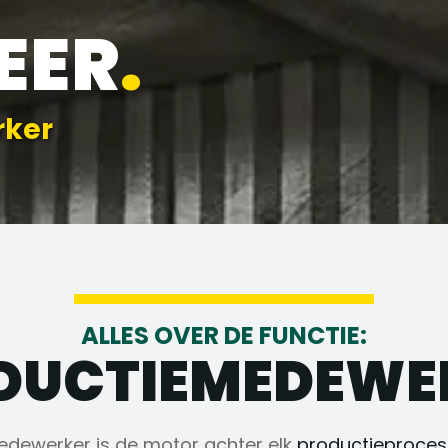
EER
.
rker
ALLES OVER DE FUNCTIE:
DUCTIEMEDEWE
dewerker is de motor achter elk
productieproces