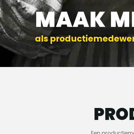
MAAK M
als productiemedewe
PRO
Een productieme