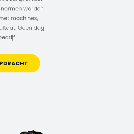
nde normen worden
t met machines,
sultaat. Geen dag
edrijf.
OPDRACHT