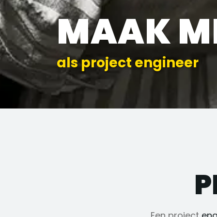
MAAK M
als project engineer
P
Een project
eng