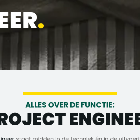
EER
.
ALLES OVER DE FUNCTIE:
ROJECT ENGINE
ineer
staat midden in de techniek én in de uitvoeri