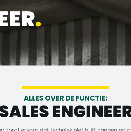
EER
.
ALLES OVER DE FUNCTIE:
SALES ENGINEE
er
zorgt ervoor dat techniek niet blijft hangen op 