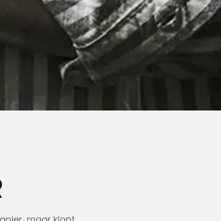
R
papier, maar klopt