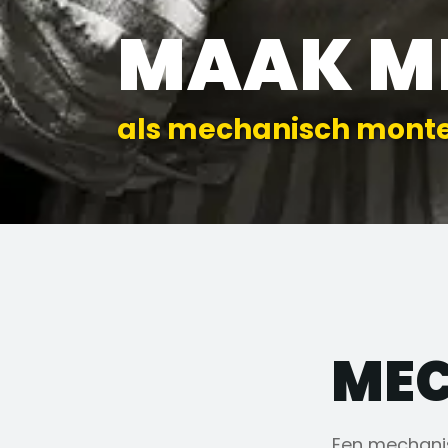
MAAK M
als mechanisch mont
MEC
Een mechani