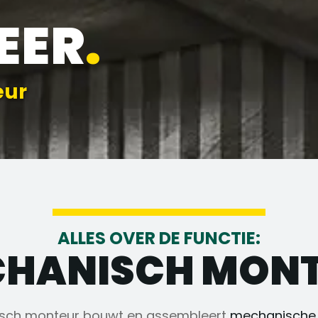
EER
.
eur
ALLES OVER DE FUNCTIE:
HANISCH MON
sch monteur bouwt en assembleert
mechanische