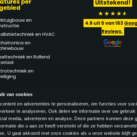
atures per
Uitstekend!
gebied
rktuigbouw en
4.6
uit 5 van
163
Goog
structie
Reviews.
tallatietechniek en HVAC
hatronica en
chinebouw
seltechniek en Rollend
eriaal
ktrotechniek en
eiliging
hnische Dienst en
intenance
ik van cookies
ontent en advertenties te personaliseren, om functies voor soci
erkeer te analyseren. Ook delen we informatie over uw gebruik 
cial media, adverteren en analyse. Deze partners kunnen deze
ormatie die u aan ze heeft verstrekt of die ze hebben verzameld
s. U gaat akkoord met onze cookies als u onze website blijft ge