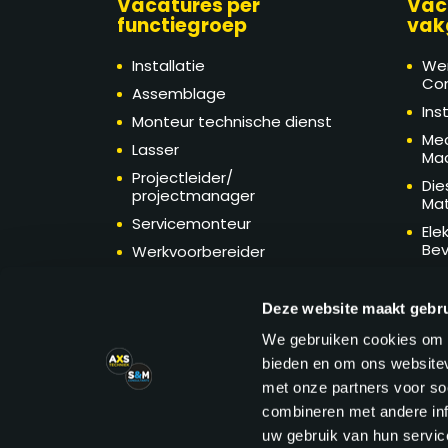
Vacatures per
Vac
functiegroep
vak
Installatie
We
Con
Assemblage
Ins
Monteur technische dienst
Mec
Lasser
Ma
Projectleider/
Die
projectmanager
Mat
Servicemonteur
Ele
Bev
Werkvoorbereider
Tec
Engineering
Ma
Technische sales
Deze website maakt gebru
Technische inkoop
We gebruiken cookies om c
Verspaning
bieden en om ons websitev
met onze partners voor so
combineren met andere inf
uw gebruik van hun service