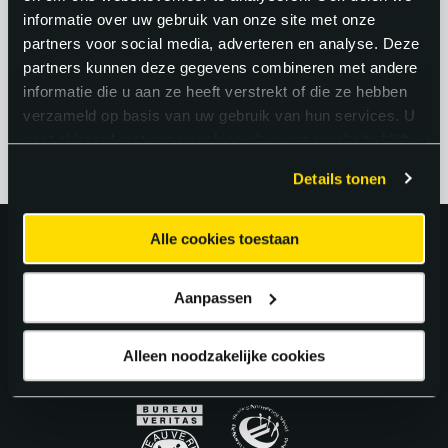
technisch onderlegd zijn. Dit geeft jou als
informatie over uw gebruik van onze site met onze
medewerker een sterke positie op de
partners voor social media, adverteren en analyse. Deze
partners kunnen deze gegevens combineren met andere
arbeidsmarkt.
informatie die u aan ze heeft verstrekt of die ze hebben
verzameld op basis van uw gebruik van hun services. U
gaat akkoord met onze cookies als u onze website blijft
gebruiken.
Details tonen
Alle cookies toestaan
Uitstekend!
Aanpassen
4.6
uit 5 van
163
Google Reviews.
Alleen noodzakelijke cookies