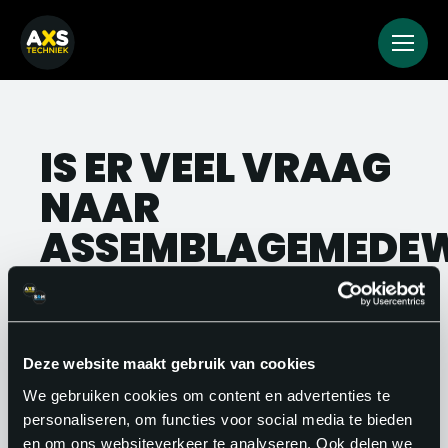
IS ER VEEL VRAAG
NAAR
ASSEMBLAGEMEDEW
Absoluut. De vraag naar vakbekwame
assemblagemedewerkers is groot, zeker
in de hightech en elektronica industrie.
Deze website maakt gebruik van cookies
Bedrijven zoeken continu naar mensen
We gebruiken cookies om content en advertenties te
personaliseren, om functies voor social media te bieden
die nauwkeurig, betrouwbaar en
en om ons websiteverkeer te analyseren. Ook delen we