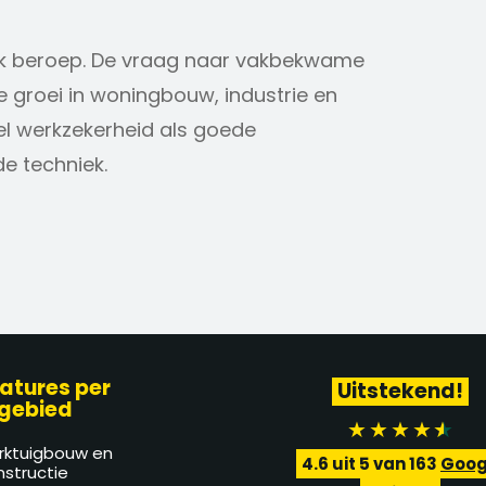
ijk beroep. De vraag naar vakbekwame
e groei in woningbouw, industrie en
el werkzekerheid als goede
e techniek.
atures per
Uitstekend!
gebied
rktuigbouw en
4.6
uit 5 van
163
Goog
structie