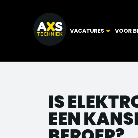
VACATURES
VOOR B
IS ELEKT
EEN KANS
BEROEP?