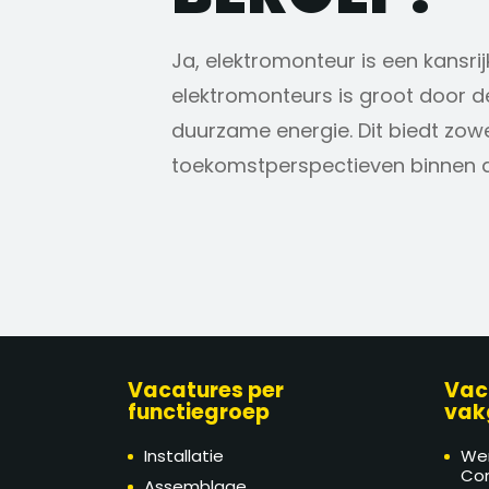
Ja, elektromonteur is een kansr
elektromonteurs is groot door d
duurzame energie. Dit biedt zow
toekomstperspectieven binnen d
Vacatures per
Vac
functiegroep
vak
Installatie
We
Con
Assemblage