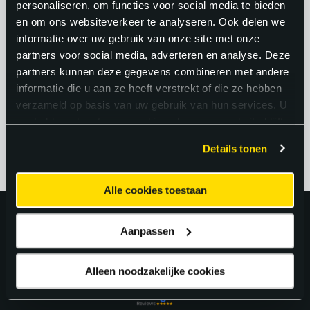
personaliseren, om functies voor social media te bieden
en storingen verhelpt. Een
en om ons websiteverkeer te analyseren. Ook delen we
elektrotechnisch ingenieur werkt
informatie over uw gebruik van onze site met onze
planmatig en strategisch, de
partners voor social media, adverteren en analyse. Deze
partners kunnen deze gegevens combineren met andere
elektromonteur praktisch op de
informatie die u aan ze heeft verstrekt of die ze hebben
werkvloer.
verzameld op basis van uw gebruik van hun services. U
gaat akkoord met onze cookies als u onze website blijft
gebruiken.
Details tonen
Alle cookies toestaan
Uitstekend!
Aanpassen
4.6
uit 5 van
163
Google Reviews.
Alleen noodzakelijke cookies