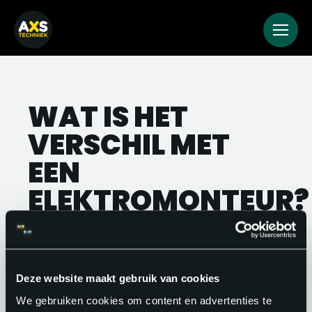
WAT IS HET
VERSCHIL MET
EEN
ELEKTROMONTEUR?
Een elektrotechnisch ingenieur ontwerpt,
berekent en optimaliseert elektrische
systemen, terwijl een elektromonteur
Deze website maakt gebruik van cookies
deze systemen installeert, onderhoudt
We gebruiken cookies om content en advertenties te